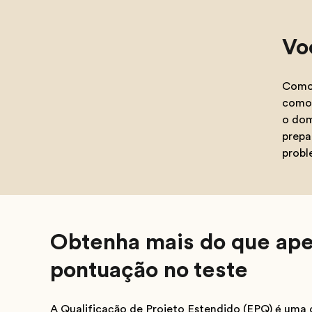
Vo
Como 
como 
o dom
prepa
probl
Obtenha mais do que ap
pontuação no teste
A Qualificação de Projeto Estendido (EPQ) é uma 