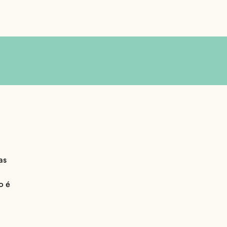
as
o é