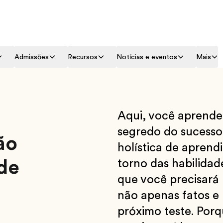
Admissões
Recursos
Notícias e eventos
Mais
Aqui, você aprende
segredo do sucess
ão
holística de apren
de
torno das habilida
que você precisará 
não apenas fatos e
próximo teste. Por