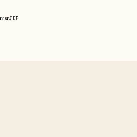
บการณ์ EF