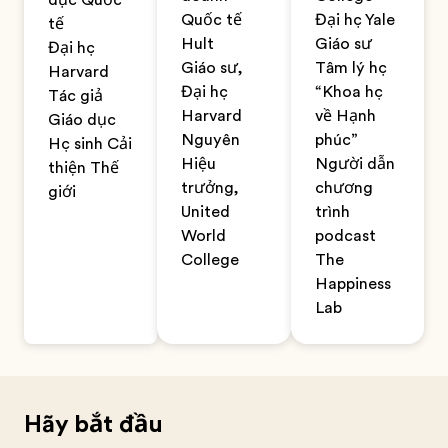
dục Quốc
Quốc tế
Đại học Yale
tế
Hult
Giáo sư
Đại học
Giáo sư,
Tâm lý học
Harvard
Đại học
“Khoa học
Tác giả
Harvard
về Hạnh
Giáo dục
Nguyên
phúc”
Học sinh Cải
Hiệu
Người dẫn
thiện Thế
trưởng,
chương
giới
United
trình
World
podcast
College
The
Happiness
Lab
Hãy bắt đầu