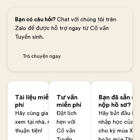
Bạn có câu hỏi?
Chat với chúng tôi trên
Zalo để được hỗ trợ ngay từ Cố vấn
Tuyển sinh.
Trò chuyện ngay
Tài liệu miễn
Tư vấn
Bạn đã sẵn sà
phí
miễn phí
nộp hồ sơ?
Hãy cùng gia đình
Đặt lịch
Hãy bắt đầu hồ
xem tại nhà, rất
hẹn với
nhập học của b
thuận tiện!
Cố vấn
cho kỳ mùa Xuâ
Tuyển
hoặc mùa Thu