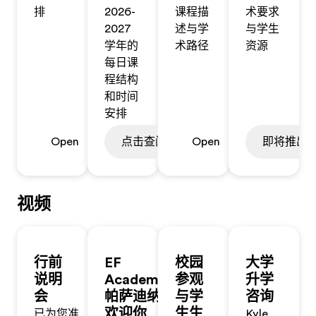
排
2026-
课程描
术要求
2027
述与学
与学生
学年的
术路径
资源
每日课
程结构
和时间
安排
Open
点击查阅
Open
即将推出
视频
行前
EF
校园
大学
说明
Academy
参观
升学
会
帕萨迪纳
与学
咨询
欢迎你
生生
已为您准
Kyle