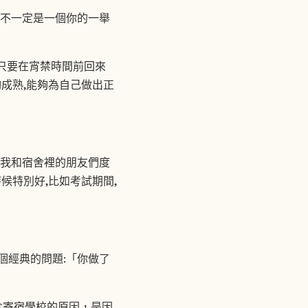
並不一定是一個你的一舉
度,只要在宵禁時間前回來
足夠成熟,能夠為自己做出正
,我和宿舍裡的朋友們度
候特別好,比如考試期間,
個經典的問題:「你做了
念寄宿學校的原因，是因