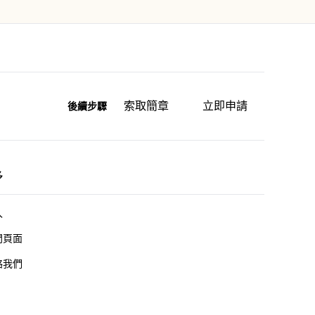
索取簡章
立即申請
後續步驟
多
入
門頁面
絡我們