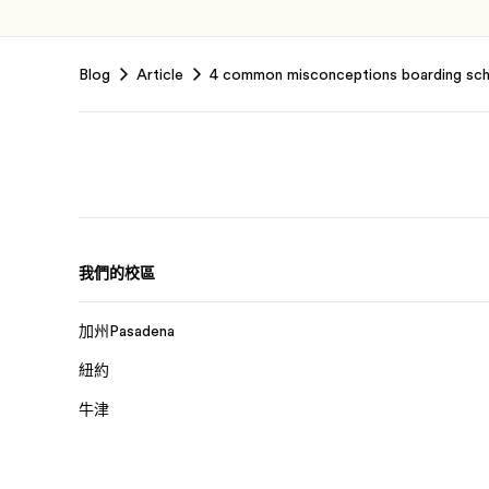
Footer
Blog
Article
4 common misconceptions boarding sc
我們的校區
加州Pasadena
紐約
牛津