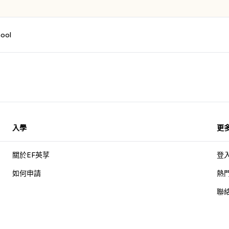
hool
入學
更
關於EF英莩
登
如何申請
熱
聯