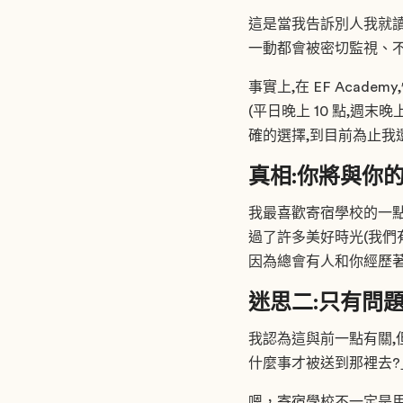
這是當我告訴別人我就讀
一動都會被密切監視、
事實上,在 EF Aca
(平日晚上 10 點,週
確的選擇,到目前為止我
真相:你將與你
我最喜歡寄宿學校的一點
過了許多美好時光(我們
因為總會有人和你經歷著
迷思二:只有問
我認為這與前一點有關,
什麼事才被送到那裡去?
嗯，寄宿學校不一定是