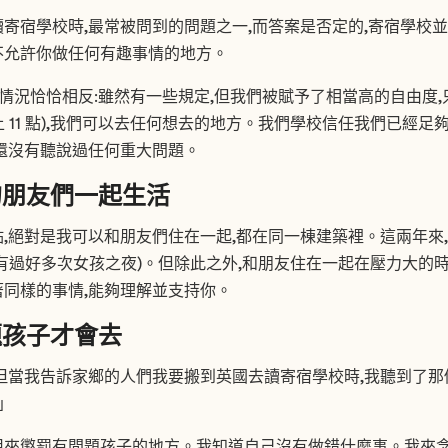
寄宿學校時,最常被問到的問題之一,而答案是否定的,寄宿學校
不允許你做任何有趣事情的地方。
demy,情況恰恰相反:雖然有一些規定,但我們被賦予了相當高的自由
末晚上 11 點),我們可以去任何想去的地方。我們學校信任我們已經
還沒有聽說過任何重大問題。
的朋友們一起生活
,絕對是我可以和朋友們住在一起,都在同一棟建築裡。這兩年來
有過好多次女孩之夜)。但除此之外,和朋友住在一起在壓力大的時
同樣的事情,能夠理解並支持你。
題孩子才會去
但當我告訴家鄉的人們我要搬到英國去讀寄宿學校時,我聽到了那
」
用來懲罰有問題孩子的地方。我知道自己沒有做錯什麼事。我來