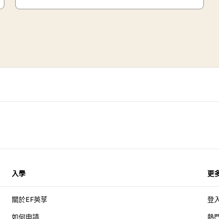
入學
更
關於EF英莩
登
如何申請
熱