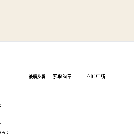
索取簡章
立即申請
後續步驟
多
入
門頁面