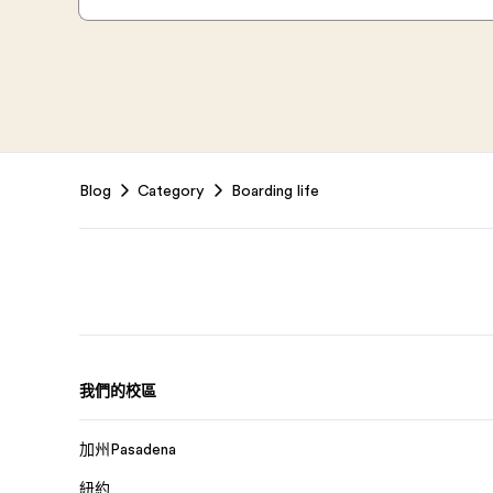
Footer
Blog
Category
Boarding life
我們的校區
加州Pasadena
紐約