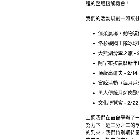
程的整體接觸機會！
我們的活動規劃一如既
溫柔農場，動物復健中
洛杉磯國王隊冰球比賽
大熊湖滑雪之旅 - 2
阿罕布拉農曆新年節慶
頂級高爾夫 - 2/14
賞鯨活動（每月戶外
黑人傳統月烤肉聚會 -
文化博覽會 - 2/22
上週我們在宿舍舉辦了一
努力下，近三分之二的
的到來，我們特別期待