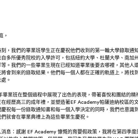
家庭，
時刻，我們的畢業班學生正在慶祝他們收到的第一輪大學錄取通
來自多所優秀院校的入學許可，包括紐約大學、杜蘭大學、南加
等等。我們的一些畢業生現在已經知道畢業後要去哪裡，其他人
天將會到來的錄取結果。他們每一個人都在正確的軌道上，將找
去處。
5年畢業班在整個過程中展現了出色的表現，帶著喜悅和團結的精
在經歷高三的成年禮，並塑造著EF Academy帕薩迪納校區
們慶祝每一份錄取通知書和每一個入學決定的同時，我們也意識
我們就會在畢業典禮上為這些畢業生慶祝。
消息：感謝 EF Academy 慷慨的育嬰假政策，我將在第四季