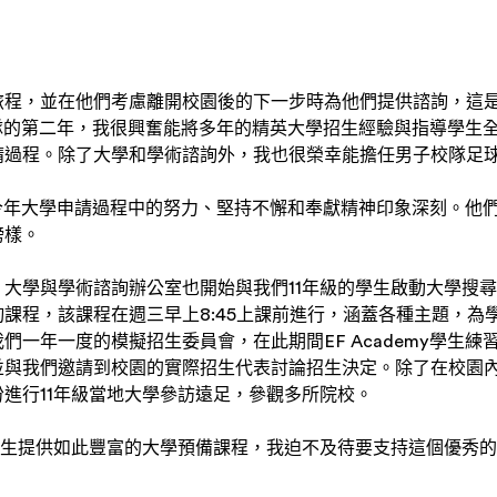
旅程，並在他們考慮離開校園後的下一步時為他們提供諮詢，這
my團隊的第二年，我很興奮能將多年的精英大學招生經驗與指導學
請過程。除了大學和學術諮詢外，我也很榮幸能擔任男子校隊足
在今年大學申請過程中的努力、堅持不懈和奉獻精神印象深刻。他
榜樣。
大學與學術諮詢辦公室也開始與我們11年級的學生啟動大學搜尋
課程，該課程在週三早上8:45上課前進行，涵蓋各種主題，為
們一年一度的模擬招生委員會，在此期間EF Academy學生
並與我們邀請到校園的實際招生代表討論招生決定。除了在校園
進行11年級當地大學參訪遠足，參觀多所院校。
學生提供如此豐富的大學預備課程，我迫不及待要支持這個優秀的