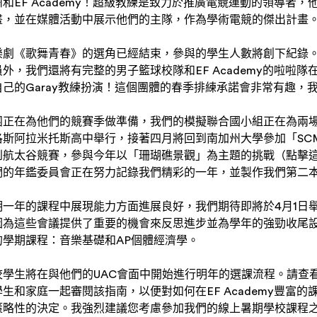
和EF Academy！超級教練是致力於推廣電競運動的領導者
畫，並在媒體活動中展示他們的主隊，作為學術電競的傑出計畫
樂劇《歌舞青春》的選角已經結束，參與的學生人數將創下紀錄
外，我們還將有完整的男子籃球校隊和EF Academy的啦啦
己的Garay教練扮演！這個團體的春季排練承諾會非常有趣，
團正在為他們的競賽季做準備，我們的模擬聯合國小組正在為兩
斯阿拉米托斯高中舉行，接著四月將回到南加州大學參加「SC
到航太谷競賽，參與今年以「珊瑚礁景觀」為主題的挑戰（點擊
們的年鑑委員會正在努力記錄我們精彩的一年，並製作我們第二
一年的課程中展現能力方面進展良好，我們期待即將於4月1日
因為這些會議提供了重要的機會來反思進步並為學年的強勁收尾
學期課程：音樂基礎和AP個體經濟學。
學生將在與他們的UAC會面中開始進行明年的選課流程。請查看附件
生和家庭一起審閱該指南，以便對如何在EF Academy豐富
策略性的決定。我強烈建議您考慮參加我們的線上暑期學校課程