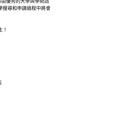
隊將由優秀的大學與學術諮
行大學搜尋和申請過程中將會
生！
監