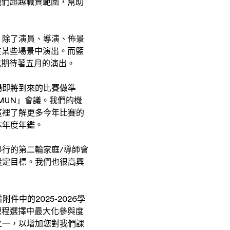
，他們超越職責範圍，幫助
。
。除了演員、導演、佈景
隊在某些場景中演出。而籃
我期待著五月的演出。
場即將到來的比賽做準
MUN」會議。我們的機
這裡了解更多今年比賽的
本年度年鑑。
舉行的第二輪家庭/導師會
設定目標。我們也很高興
中的2025-2026學
的課程選擇中最大化參與度
之一，以增加您對我們課