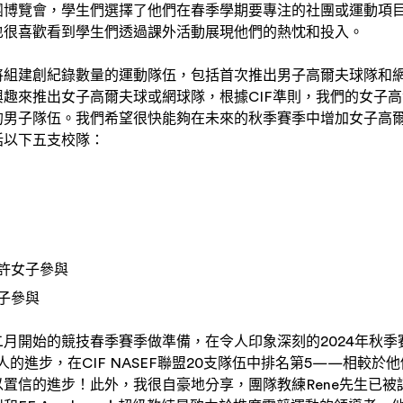
團博覽會，學生們選擇了他們在春季學期要專注的社團或運動項
也很喜歡看到學生們透過課外活動展現他們的熱忱和投入。
將組建創紀錄數量的運動隊伍，包括首次推出男子高爾夫球隊和
趣來推出女子高爾夫球或網球隊，根據CIF準則，我們的女子
的男子隊伍。我們希望很快能夠在未來的秋季賽季中增加女子高
括以下五支校隊：
許女子參與
子參與
月開始的競技春季賽季做準備，在令人印象深刻的2024年秋季
驚人的進步，在CIF NASEF聯盟20支隊伍中排名第5——相較於
置信的進步！此外，我很自豪地分享，團隊教練Rene先生已被認可