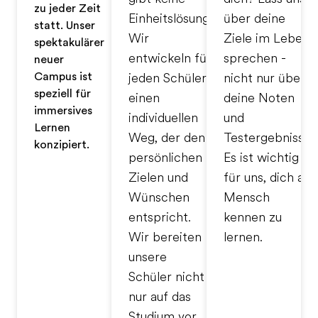
zu jeder Zeit
Einheitslösung.
über deine
statt. Unser
Wir
Ziele im Leben
spektakulärer
entwickeln für
sprechen -
neuer
Campus ist
jeden Schüler
nicht nur über
speziell für
einen
deine Noten
immersives
individuellen
und
Lernen
Weg, der den
Testergebnisse.
konzipiert.
persönlichen
Es ist wichtig
Zielen und
für uns, dich als
Wünschen
Mensch
entspricht.
kennen zu
Wir bereiten
lernen.
unsere
Schüler nicht
nur auf das
Studium vor,