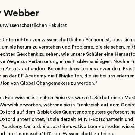
y Webber
turwissenschaftlichen Fakultät
Unterrichten von wissenschaftlichen Fächern ist, dass sich
t um sie herum zu verstehen und Probleme, die sie sehen, mit
in echtes Geschenk zu sehen, wie unsere Schüler eine Heraus
ve Wege zur Verbesserung eines Problems einigen. Noch erfre
 Ansatz auf andere Bereiche ihres Lebens anwenden. Es ist l
 an der EF Academy die Fähigkeiten, die sie bei uns erlernen
tion von Global Changemakers zu werden.“
 Fachwissen ist in ihrer Reise verwurzelt. Sie hat einen Mast
t Warwick erworben, während sie in Frankreich auf dem Gebi
t Oxford auf dem Gebiet des Quantencomputers geforscht hat
 Oxford unterrichtet, ist sie derzeit MINT-Botschafterin und
 Academy Oxford. Sie setzt innovative Lernmethoden wie virt
nd ihre Leidenschaft für die Wissenschaft zu teilen.