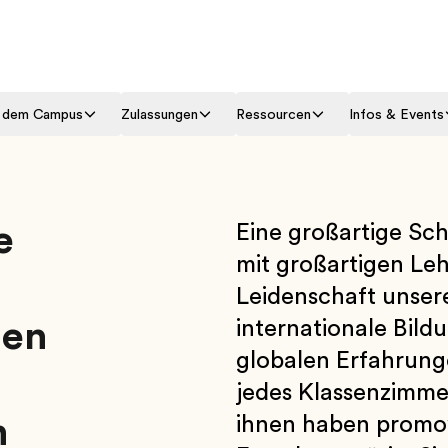
f dem Campus
Zulassungen
Ressourcen
Infos & Events
e
Eine großartige Sc
mit großartigen Le
Leidenschaft unsere
ren
internationale Bild
globalen Erfahrung
jedes Klassenzimmer
n
ihnen haben promovi