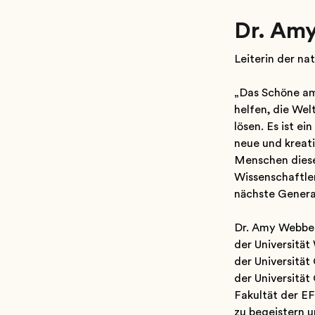
Dr. Am
Leiterin der na
„Das Schöne am 
helfen, die Wel
lösen. Es ist e
neue und kreati
Menschen diesen
Wissenschaftler
nächste Genera
Dr. Amy Webbers
der Universitä
der Universitä
der Universität
Fakultät der EF
zu begeistern u