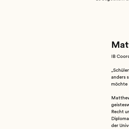
Mat
IB Coord
„Schüler
anders s
möchte m
Matthew
geistesw
Recht un
Diploma-
der Univ