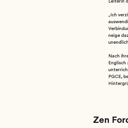
Leiterin 
„Ich verz
auswendig
Verbindun
neige da
unendlich
Nach ihr
Englisch 
unterrich
PGCE, be
Hintergrü
Zen Fo