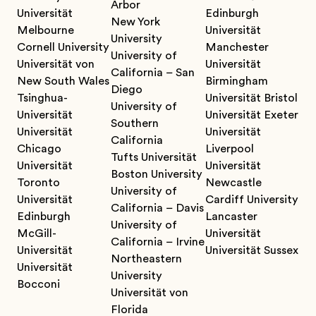
Arbor
Universität
Edinburgh
New York
Melbourne
Universität
University
Cornell University
Manchester
University of
Universität von
Universität
California – San
New South Wales
Birmingham
Diego
Tsinghua-
Universität Bristol
University of
Universität
Universität Exeter
Southern
Universität
Universität
California
Chicago
Liverpool
Tufts Universität
Universität
Universität
Boston University
Toronto
Newcastle
University of
Universität
Cardiff University
California – Davis
Edinburgh
Lancaster
University of
McGill-
Universität
California – Irvine
Universität
Universität Sussex
Northeastern
Universität
University
Bocconi
Universität von
Florida