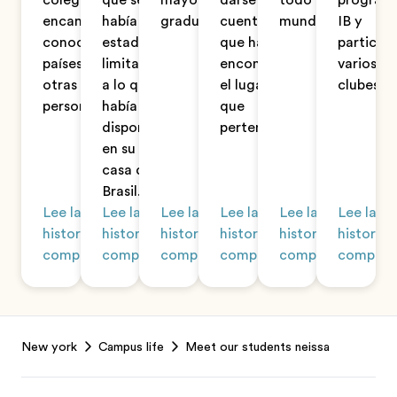
colegio. Le
que se
mayor tras
darse
todo el
program
encanta
había
graduarse.
cuenta de
mundo.
IB y
conocer los
estado
que había
participa
países de
limitando
encontrado
varios
otras
a lo que
el lugar al
clubes.
personas.
había
que
disponible
pertenecía.
en su
casa de
Brasil.
Lee la
Lee la
Lee la
Lee la
Lee la
Lee la
historia
historia
historia
historia
historia
historia
completa
completa
completa
completa
completa
complet
Footer
New york
Campus life
Meet our students neissa