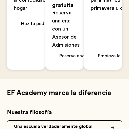
la comodidad de tu
para matriculart
gratuita
hogar
primavera u ot
Reserva
una cita
Haz tu pedido ahora
con un
Asesor de
Admisiones
Reserva ahora
Empieza la sol
EF Academy marca la diferencia
Nuestra filosofía
Una escuela verdaderamente global