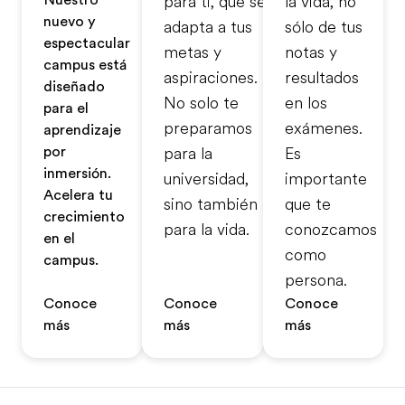
Nuestro
para ti, que se
la vida, no
nuevo y
adapta a tus
sólo de tus
espectacular
metas y
notas y
campus está
aspiraciones.
resultados
diseñado
No solo te
en los
para el
preparamos
exámenes.
aprendizaje
por
para la
Es
inmersión.
universidad,
importante
Acelera tu
sino también
que te
crecimiento
para la vida.
conozcamos
en el
como
campus.
persona.
Conoce
Conoce
Conoce
más
más
más
Footer