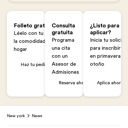
Folleto gratuito
Consulta
¿Listo para
gratuita
aplicar?
Léelo con tu familia en
Programa
Inicia tu solicitu
la comodidad de tu
una cita
para inscribirte
hogar
con un
en primavera u
Asesor de
otoño
Haz tu pedido ahora
Admisiones
Reserva ahora
Aplica ahora
Footer
New york
News