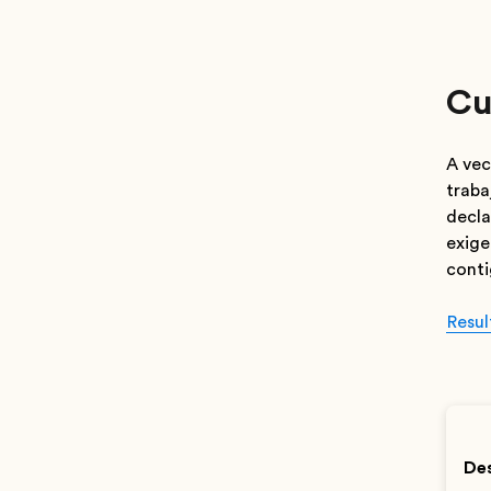
Cu
A vec
traba
decla
exige
conti
Resul
Des