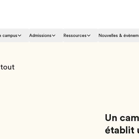
le campus
Admissions
Ressources
Nouvelles & évènem
 tout
Un cam
établit