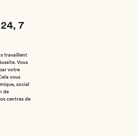
 24, 7
s travaillent
éussite. Vous
par votre
 Cela vous
mique, social
n de
nos centres de