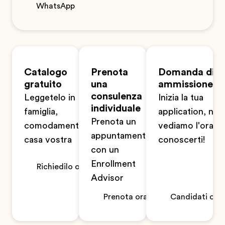
WhatsApp
Catalogo
Prenota
Domanda di
gratuito
una
ammissione
consulenza
Leggetelo in
Inizia la tua
individuale
famiglia,
application, non
Prenota un
comodamente a
vediamo l'ora di
appuntamento
casa vostra
conoscerti!
con un
Enrollment
Richiedilo ora
Advisor
Prenota ora
Candidati ora