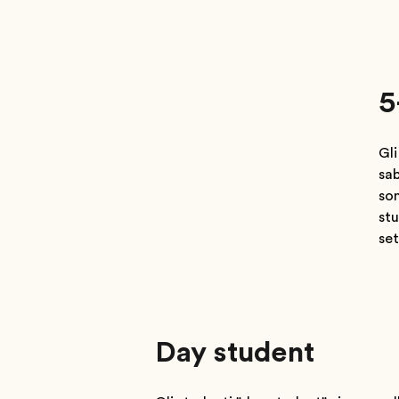
5
Gli
sab
son
stu
se
Day student