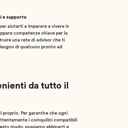
li e supporto
er aiutarti a imparare a vivere in
iluppare competenze chiave per la
truire una rete di advisor che ti
 bisogno di qualcuno pronto ad
ienti da tutto il
l proprio. Per garantire che ogni
 attentamente i coinquilini compatibili
uesto modo, possiamo abbinarti a