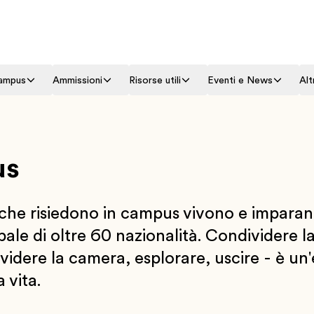
campus
Ammissioni
Risorse utili
Eventi e News
Alt
us
che risiedono in campus vivono e imparano
le di oltre 60 nazionalità. Condividere la vi
videre la camera, esplorare, uscire - è un'
 vita.