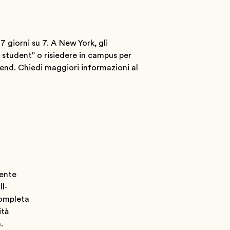
7 giorni su 7. A New York, gli
y student" o risiedere in campus per
kend. Chiedi maggiori informazioni al
mente
ll-
completa
ità
.