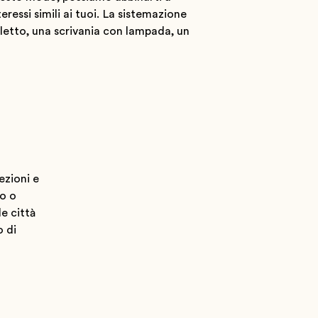
essi simili ai tuoi. La sistemazione
 letto, una scrivania con lampada, un
ezioni e
to o
le città
o di