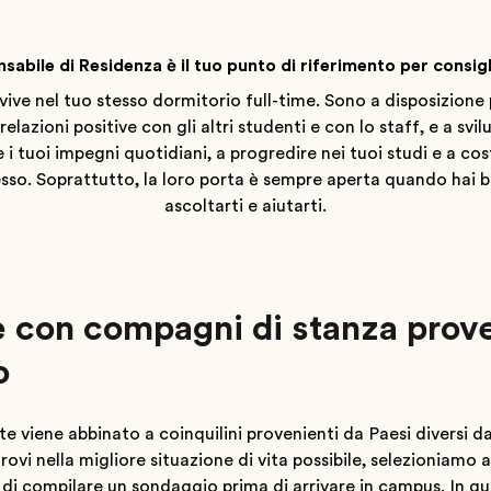
nsabile di Residenza è il tuo punto di riferimento per consig
vive nel tuo stesso dormitorio full-time. Sono a disposizione p
elazioni positive con gli altri studenti e con lo staff, e a sv
 i tuoi impegni quotidiani, a progredire nei tuoi studi e a cos
esso. Soprattutto, la loro porta è sempre aperta quando hai
ascoltarti e aiutarti.
 con compagni di stanza proven
o
e viene abbinato a coinquilini provenienti da Paesi diversi da
trovi nella migliore situazione di vita possibile, selezioniamo
di compilare un sondaggio prima di arrivare in campus. In q