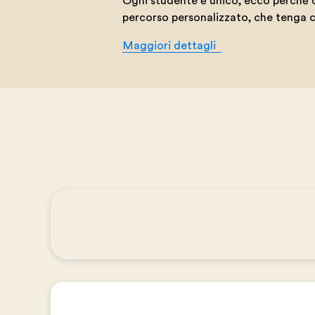
Ogni studente è unico, ecco perché o
percorso personalizzato, che tenga co
Maggiori dettagli