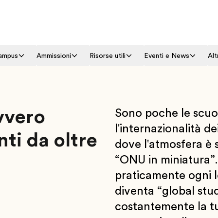
campus
Ammissioni
Risorse utili
Eventi e News
Alt
vvero
Sono poche le scuo
l'internazionalità 
ti da oltre
dove l'atmosfera è s
“ONU in miniatura”
praticamente ogni l
diventa “global stud
costantemente la t