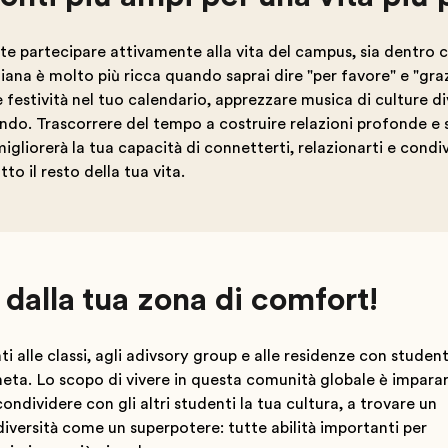
e partecipare attivamente alla vita del campus, sia dentro che
iana è molto più ricca quando saprai dire "per favore" e "grazi
e festività nel tuo calendario, apprezzare musica di culture d
ndo. Trascorrere del tempo a costruire relazioni profonde e s
migliorerà la tua capacità di connetterti, relazionarti e condi
utto il resto della tua vita.
 dalla tua zona di comfort!
ti alle classi, agli adivsory group e alle residenze con studen
neta. Lo scopo di vivere in questa comunità globale è impara
 condividere con gli altri studenti la tua cultura, a trovare un
iversità come un superpotere: tutte abilità importanti per