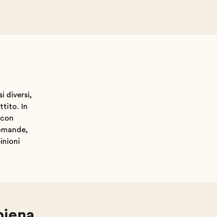
 diversi,
tito. In
 con
domande,
inioni
piena