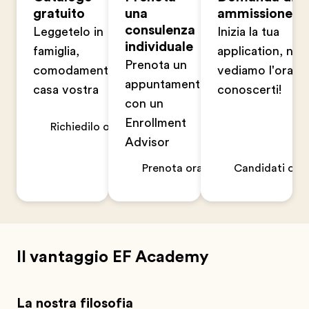
gratuito
una
ammissione
consulenza
Leggetelo in
Inizia la tua
individuale
famiglia,
application, non
Prenota un
comodamente a
vediamo l'ora di
appuntamento
casa vostra
conoscerti!
con un
Enrollment
Richiedilo ora
Advisor
Prenota ora
Candidati ora
Il vantaggio EF Academy
La nostra filosofia