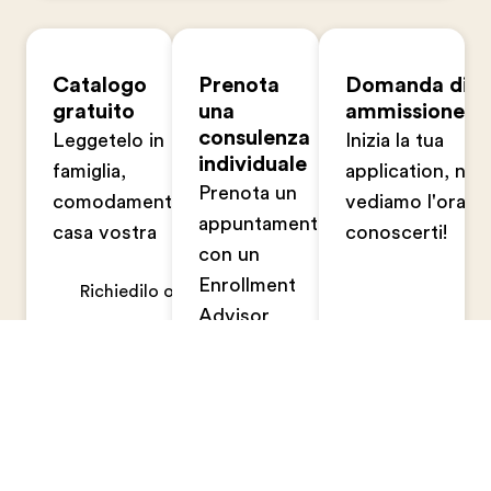
Catalogo
Prenota
Domanda di
gratuito
una
ammissione
consulenza
Leggetelo in
Inizia la tua
individuale
famiglia,
application, non
Prenota un
comodamente a
vediamo l'ora di
appuntamento
casa vostra
conoscerti!
con un
Enrollment
Richiedilo ora
Advisor
Prenota ora
Candidati ora
Footer
Pasadena
Campus life
Student stories