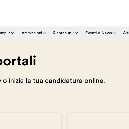
campus
Ammissioni
Risorse utili
Eventi e News
Alt
portali
 inizia la tua candidatura online.