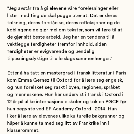
"Jeg avstår fra å gi elevene våre forelesninger eller
lister med ting de skal pugge utenat. Det er deres
tolkning, deres forståelse, deres refleksjoner og de
koblingene de gjør mellom tekster, som vil føre til at
de gjør sitt beste arbeid. Jeg har en tendens til å
vektlegge ferdigheter fremfor innhold, siden
ferdigheter er evigvarende og uendelig
tilpasningsdyktige til alle slags sammenhenger."
Etter å ha tatt en mastergrad i fransk litteratur i Paris
kom Emma Gernez til Oxford for å lære seg engelsk,
og hun forelsket seg raskt i byen, regionen, språket
og menneskene. Hun har undervist i fransk i Oxford i
12 år på ulike internasjonale skoler og tok en PGCE før
hun begynte ved EF Academy Oxford i 2014. Hun
liker å lære av elevenes ulike kulturelle bakgrunner og
håper å kunne ta med seg litt av Frankrike inn i
klasserommet.