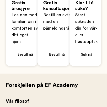
Gratis
Gratis
Klar til å
brosjyre
konsultasjon
søke?
Les den med
Bestill en avtale
Start
familien din i
med en
søknaden
komforten av
påmeldingsrådgiver
din for vår-
ditt eget
eller
hjem
høstopptak
Bestill nå
Bestill nå
Søk nå
Forskjellen på EF Academy
Vår filosofi