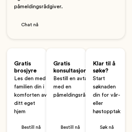
påmeldingsrådgiver.
Chat nå
Gratis
Gratis
Klar til å
brosjyre
konsultasjon
søke?
Les den med
Bestill en avtale
Start
familien din i
med en
søknaden
komforten av
påmeldingsrådgiver
din for vår-
ditt eget
eller
hjem
høstopptak
Bestill nå
Bestill nå
Søk nå