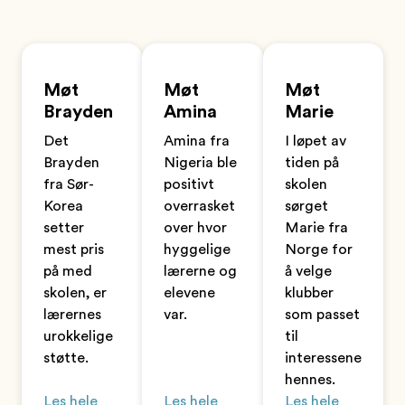
Møt
Møt
Møt
Brayden
Amina
Marie
Det
Amina fra
I løpet av
Brayden
Nigeria ble
tiden på
fra Sør-
positivt
skolen
Korea
overrasket
sørget
setter
over hvor
Marie fra
mest pris
hyggelige
Norge for
på med
lærerne og
å velge
skolen, er
elevene
klubber
lærernes
var.
som passet
urokkelige
til
støtte.
interessene
hennes.
Les hele
Les hele
Les hele