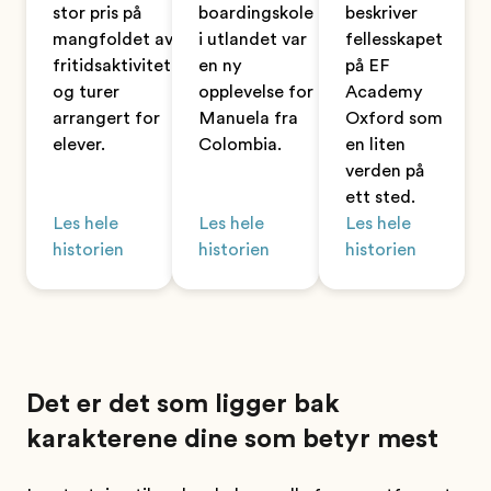
stor pris på
boardingskole
beskriver
mangfoldet av
i utlandet var
fellesskapet
fritidsaktiviteter
en ny
på EF
og turer
opplevelse for
Academy
arrangert for
Manuela fra
Oxford som
elever.
Colombia.
en liten
verden på
ett sted.
Les hele
Les hele
Les hele
historien
historien
historien
Det er det som ligger bak
karakterene dine som betyr mest