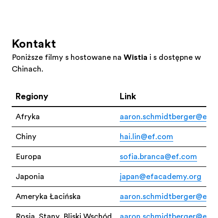
Kontakt
Poniższe filmy są hostowane na
Wistia
i są dostępne w
Chinach.
Regiony
Link
Afryka
aaron.schmidtberger@ef.
Chiny
hai.lin@ef.com
Europa
sofia.branca@ef.com
Japonia
japan@efacademy.org
Ameryka Łacińska
aaron.schmidtberger@ef.
Rosja, Stany, Bliski Wschód
aaron.schmidtberger@ef.