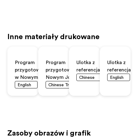
Inne materiały drukowane
Program
Program
Ulotka z
Ulotka z
przygotowawczy
przygotowawczy w
referencjami
referencjami
w Nowym Jorku
Nowym Jorku
Chinese
English
English
Chinese Traditional
Zasoby obrazów i grafik