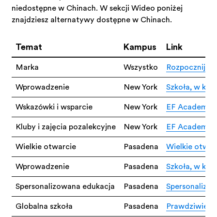
niedostępne w Chinach. W sekcji Wideo poniżej
znajdziesz alternatywy dostępne w Chinach.
Temat
Kampus
Link
Marka
Wszystko
Rozpocznij sw
Wprowadzenie
New York
Szkoła, w któr
Wskazówki i wsparcie
New York
EF Academy N
Kluby i zajęcia pozalekcyjne
New York
EF Academy No
Wielkie otwarcie
Pasadena
Wielkie otwa
Wprowadzenie
Pasadena
Szkoła, w któ
Spersonalizowana edukacja
Pasadena
Spersonalizo
Globalna szkoła
Pasadena
Prawdziwie gl