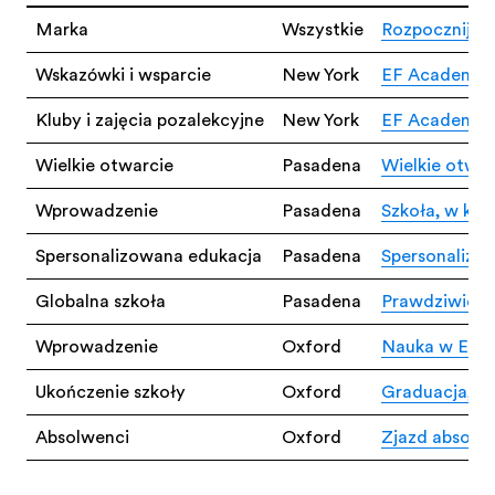
Marka
Wszystkie
Rozpocznij s
Wskazówki i wsparcie
New York
EF Academy N
Kluby i zajęcia pozalekcyjne
New York
EF Academy No
Wielkie otwarcie
Pasadena
Wielkie otwa
Wprowadzenie
Pasadena
Szkoła, w któ
Spersonalizowana edukacja
Pasadena
Spersonalizo
Globalna szkoła
Pasadena
Prawdziwie g
Wprowadzenie
Oxford
Nauka w EF 
Ukończenie szkoły
Oxford
Graduacja, r
Absolwenci
Oxford
Zjazd absolw