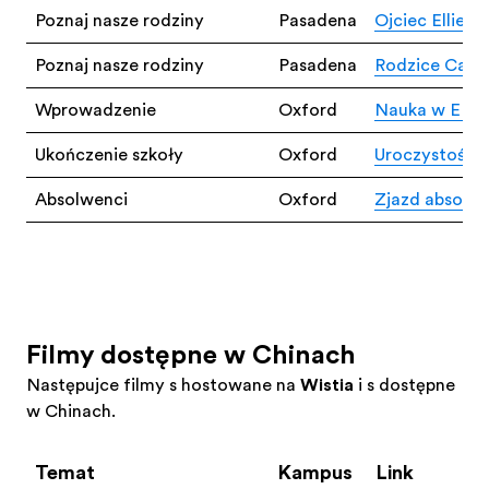
Poznaj nasze rodziny
Pasadena
Ojciec Ellie 
Poznaj nasze rodziny
Pasadena
Rodzice Cash
Wprowadzenie
Oxford
Nauka w EF 
Ukończenie szkoły
Oxford
Uroczystość u
Absolwenci
Oxford
Zjazd absolw
Filmy dostępne w Chinach
Następujące filmy są hostowane na
Wistia
i są dostępne
w Chinach.
Temat
Kampus
Link