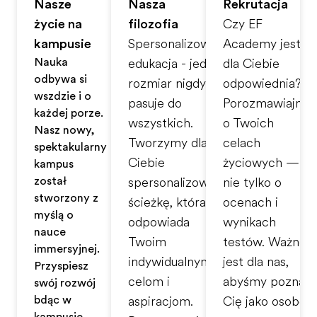
Nasze
Nasza
Rekrutacja
życie na
filozofia
Czy EF
kampusie
Spersonalizowana
Academy jest
Nauka
edukacja - jeden
dla Ciebie
odbywa się
rozmiar nigdy nie
odpowiednia?
wszędzie i o
pasuje do
Porozmawiajmy
każdej porze.
wszystkich.
o Twoich
Nasz nowy,
Tworzymy dla
celach
spektakularny
Ciebie
życiowych —
kampus
został
spersonalizowaną
nie tylko o
stworzony z
ścieżkę, która
ocenach i
myślą o
odpowiada
wynikach
nauce
Twoim
testów. Ważne
immersyjnej.
indywidualnym
jest dla nas,
Przyspiesz
celom i
abyśmy poznali
swój rozwój
będąc w
aspiracjom.
Cię jako osobę.