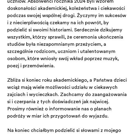
uczniów. Absolwenci rocznika 2024 byli wzorem
doskonałości akademickiej, koleżeństwa i ciekawości
podczas swojej wspólnej drogi. Życzymy im sukcesów
i z niecierpliwością czekamy na ich powrót, by
podzielić się swoimi historiami. Serdecznie dziękujemy
wszystkim, którzy sprawili, że ceremonia ukończenia
studiów była niezapomnianym przeżyciem, a
szczególnie rodzicom, uczniom i utalentowanym
osobom, które wniosły swój wkład poprzez muzykę,
poezję i przemówienia.
Zbliża się koniec roku akademickiego, a Państwa dzieci
wciąż mają wiele możliwości udziału w ciekawych
zajęciach i wycieczkach. Zachęcamy do zaangażowania
się i czerpania z tych doświadczeń jak najwięcej.
Prosimy również o informowanie nas o planach
podróży w miarę ich przygotowań do wyjazdu.
Na koniec chciałbym podzielić się słowami z mojego