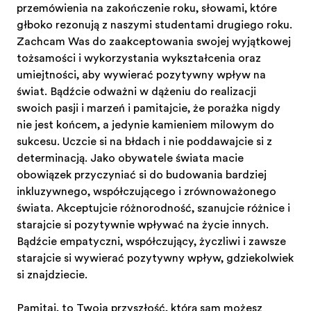
przemówienia na zakończenie roku, słowami, które
głęboko rezonują z naszymi studentami drugiego roku.
Zachęcam Was do zaakceptowania swojej wyjątkowej
tożsamości i wykorzystania wykształcenia oraz
umiejętności, aby wywierać pozytywny wpływ na
świat. Bądźcie odważni w dążeniu do realizacji
swoich pasji i marzeń i pamiętajcie, że porażka nigdy
nie jest końcem, a jedynie kamieniem milowym do
sukcesu. Uczcie się na błędach i nie poddawajcie się z
determinacją. Jako obywatele świata macie
obowiązek przyczyniać się do budowania bardziej
inkluzywnego, współczującego i zrównoważonego
świata. Akceptujcie różnorodność, szanujcie różnice i
starajcie się pozytywnie wpływać na życie innych.
Bądźcie empatyczni, współczujący, życzliwi i zawsze
starajcie się wywierać pozytywny wpływ, gdziekolwiek
się znajdziecie.
Pamiętaj, to Twoja przyszłość, którą sam możesz