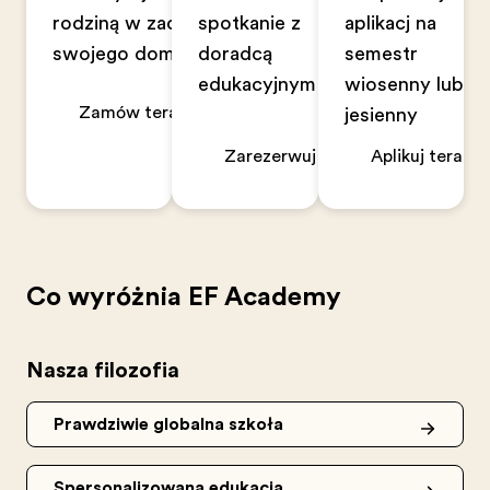
rodziną w zaciszu
spotkanie z
aplikację na
swojego domu
doradcą
semestr
edukacyjnym
wiosenny lub
Zamów teraz
jesienny
Zarezerwuj teraz
Aplikuj teraz
Co wyróżnia EF Academy
Nasza filozofia
Prawdziwie globalna szkoła
Spersonalizowana edukacja