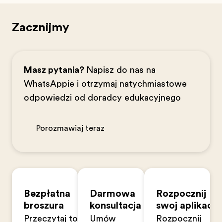
Zacznijmy
Masz pytania?
Napisz do nas na
WhatsAppie i otrzymaj natychmiastowe
odpowiedzi od doradcy edukacyjnego
Porozmawiaj teraz
Bezpłatna
Darmowa
Rozpocznij
broszura
konsultacja
swoją aplikację
Przeczytaj to z
Umów
Rozpocznij