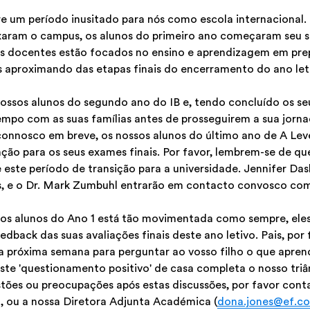
 um período inusitado para nós como escola internacional.
xaram o campus, os alunos do primeiro ano começaram seu 
as docentes estão focados no ensino e aprendizagem em pr
s aproximando das etapas finais do encerramento do ano le
nossos alunos do segundo ano do IB e, tendo concluído os seu
empo com as suas famílias antes de prosseguirem a sua jorn
connosco em breve, os nossos alunos do último ano de A Leve
ão para os seus exames finais. Por favor, lembrem-se de qu
e este período de transição para a universidade. Jennifer D
, e o Dr. Mark Zumbuhl entrarão em contacto convosco com
sos alunos do Ano 1 está tão movimentada como sempre, ele
edback das suas avaliações finais deste ano letivo. Pais, por
a próxima semana para perguntar ao vosso filho o que apre
Este 'questionamento positivo' de casa completa o nosso triâ
tões ou preocupações após estas discussões, por favor con
o, ou a nossa Diretora Adjunta Académica (
dona.jones@ef.c