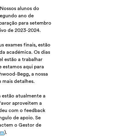
 Nossos alunos do
segundo ano de
eparação para setembro
tivo de 2023-2024.
s exames finais, estão
ada académica. Os dias
l estão a trabalhar
e estamos aqui para
ashwood-Begg, a nossa
 mais detalhes.
s estão atualmente a
 favor aproveitem a
ndeu com o feedback
ngulo de apoio. Se
tactem o Gestor de
om
).