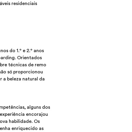
áveis residenciais
os do 1.º e 2.º anos
oarding. Orientados
obre técnicas de remo
não só proporcionou
 a beleza natural da
mpetências, alguns dos
 experiência encorajou
ova habilidade. Os
tenha enriquecido as