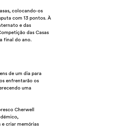
 Casas, colocando-os
sputa com 13 pontos. À
nternato e das
 Competição das Casas
 final do ano.
ens de um dia para
nos enfrentarão os
oferecendo uma
toresco Cherwell
adémico,
 e criar memórias