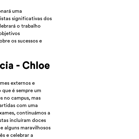
ionará uma
stas significativas dos
lebrará o trabalho
objetivos
obre os sucessos e
cia - Chloe
ames externos e
 o que é sempre um
les no campus, mas
partidas com uma
 exames, continuámos a
stas incluíram doces
 e alguns maravilhosos
ês e celebrar a