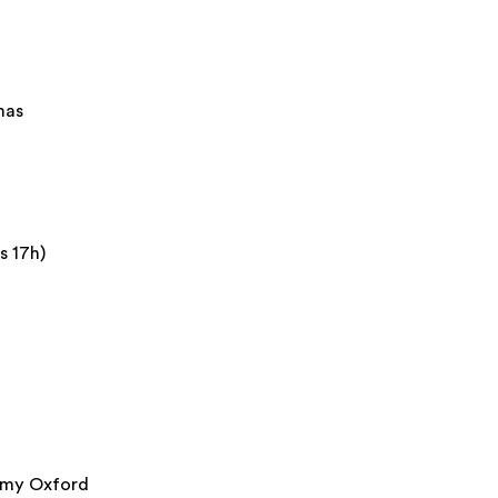
mas
s 17h)
emy Oxford