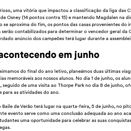
torioso, uma vitória que impactou a classificação da liga das
 de Osney (14 pontos contra 15) e mantendo Magdalen na di
o se aproxima do fim, os pontos das casas provenientes do i
 serão contabilizados para determinar o vencedor geral da
dado anúncio dos campeões terá lugar durante a assembleia
 acontecendo em junho
imamos do final do ano letivo, planeámos duas últimas viag
ias memoráveis aos nossos alunos. No dia 1 de junho, os alu
, seguido de uma visita ao Thorpe Park no dia 8 de junho, 
 para as atividades do ano.
Baile de Verão terá lugar na quarta-feira, 5 de junho, no pi
ante evento serve como uma conclusão adequada ao ano ac
udantes uma oportunidade para celebrar as suas conquistas
egas.