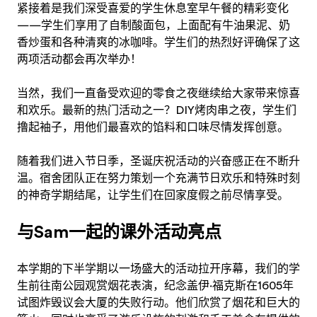
紧接着是我们深受喜爱的学生休息室早午餐的精彩变化
——学生们享用了自制酸面包，上面配有牛油果泥、奶
香炒蛋和各种清爽的冰咖啡。学生们的热烈好评确保了这
两项活动都会再次举办！
当然，我们一直备受欢迎的零食之夜继续给大家带来惊喜
和欢乐。最新的热门活动之一？DIY烤肉串之夜，学生们
撸起袖子，用他们最喜欢的馅料和口味尽情发挥创意。
随着我们进入节日季，圣诞庆祝活动的兴奋感正在不断升
温。宿舍团队正在努力策划一个充满节日欢乐和特殊时刻
的神奇学期结尾，让学生们在回家度假之前尽情享受。
与Sam一起的课外活动亮点
本学期的下半学期以一场盛大的活动拉开序幕，我们的学
生前往南公园观赏烟花表演，纪念盖伊·福克斯在1605年
试图炸毁议会大厦的失败行动。他们欣赏了烟花和巨大的