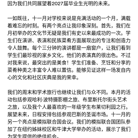
因为我们共同展望着2027届毕业生光明的未来。
一如既往，十一月对学校来说是充满活动的一个月，满载
着难忘的时刻。有两个亮点让我印象深刻。首先，我们在
月初举办的文化节无疑是我们有史以来最成功的一次。学
生们在演讲、表演和民族菜肴方面展现出的专注和创造力
令人鼓舞。每个三分钟的演讲都是一扇窗户，让我们看到
学生们最珍视的家乡文化，他们的表演真的很出色。不过
对我来说，最突出的是美食！学生们准备、烹饪和分享的
菜肴种类之丰富令人难以置信。能够见证这样一场发自内
心的文化和社区庆典是我的荣幸。
我们的周末和学术旅行也继续让我们与众不同。本月的活
动包括参观哈利·波特摄影棚之旅、布里斯托尔街头艺术
之旅，以及我个人最喜欢的一年级学生布莱切利园之行。
展望未来，日程安排包括参观巴斯的圣诞市场。十一月的
另一个亮点是模拟联合国会议。我们的模拟联合国团队参
加了在纽约姊妹校区和牛津大学举办的活动，展示了我们
为学生提供的绝佳机会。