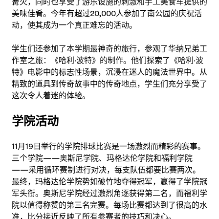
篝火，同时也享受了游乐设施的刺激和手工美食车提供的
美味佳肴。今年有超过20,000人参加了南公园的庆祝活
动，使其成为一个真正难忘的活动。
学生们还参加了本学期最神奇的旅行，参观了华纳兄弟工
作室之旅：《哈利·波特》的制作。他们探索了《哈利·波
特》电影中的标志性场景，沉浸在迷人的魔法世界中。从
精致的道具到传奇故事中的传奇地点，学生们充分享受了
这次令人着迷的体验。
学院活动
11月19日举行的学院排球比赛是一场激烈而精彩的赛事。
三个学院——奥斯尼学院、玛格达伦学院和福利学院
——采用循环赛制进行对决，每支队伍都要比赛两次。
最终，玛格达伦学院势如破竹地夺得冠军，赢得了学院冠
军头衔。奥斯尼学院经过激烈角逐获得第二名，而福利学
院以值得称赞的第三名完赛。每场比赛都达到了很高的水
准，比分接近反映了所有参赛者的技巧和决心。