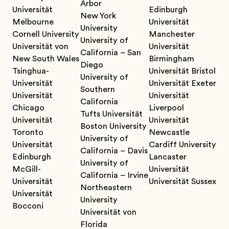
Arbor
Universität
Edinburgh
New York
Melbourne
Universität
University
Cornell University
Manchester
University of
Universität von
Universität
California – San
New South Wales
Birmingham
Diego
Tsinghua-
Universität Bristol
University of
Universität
Universität Exeter
Southern
Universität
Universität
California
Chicago
Liverpool
Tufts Universität
Universität
Universität
Boston University
Toronto
Newcastle
University of
Universität
Cardiff University
California – Davis
Edinburgh
Lancaster
University of
McGill-
Universität
California – Irvine
Universität
Universität Sussex
Northeastern
Universität
University
Bocconi
Universität von
Florida