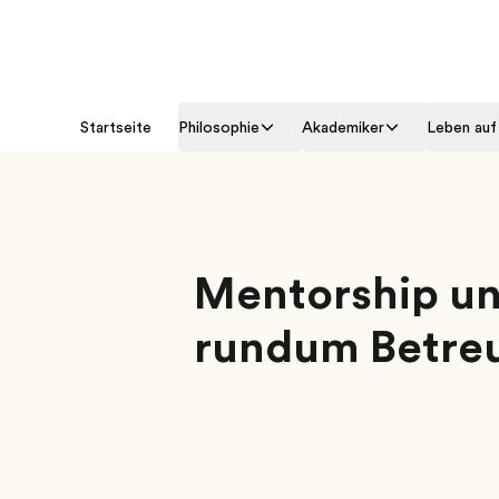
Startseite
Philosophie
Akademiker
Leben au
Mentorship u
rundum Betre