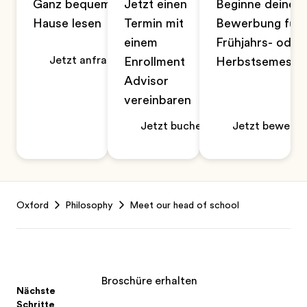
Ganz bequem zu
Jetzt einen
Beginne deine
Hause lesen
Termin mit
Bewerbung für 
einem
Frühjahrs- oder
Jetzt anfragen
Enrollment
Herbstsemeste
Advisor
vereinbaren
Jetzt buchen
Jetzt bewerbe
Footer
Oxford
Philosophy
Meet our head of school
Broschüre erhalten
Nächste
Schritte