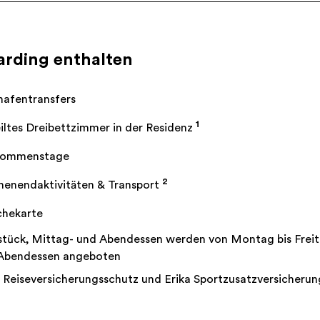
arding enthalten
hafentransfers
1
iltes Dreibettzimmer in der Residenz
kommenstage
2
enendaktivitäten & Transport
hekarte
stück, Mittag- und Abendessen werden von Montag bis Fre
Abendessen angeboten
a Reiseversicherungsschutz und Erika Sportzusatzversicheru