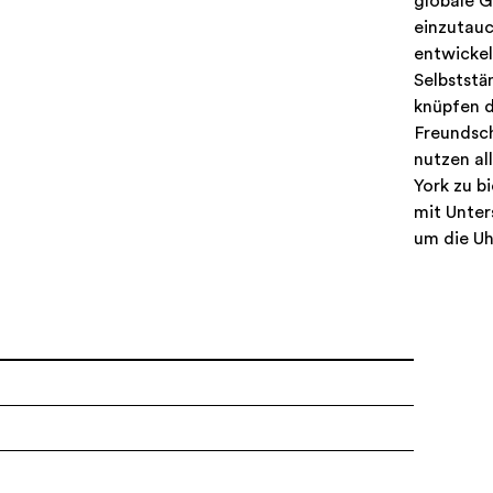
globale 
einzutauc
entwicke
Selbststä
knüpfen 
Freundsc
nutzen al
York zu b
mit Unter
um die Uh