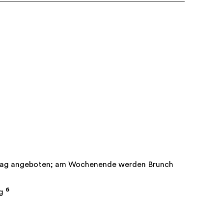
itag angeboten; am Wochenende werden Brunch
6
ng