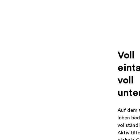
Voll
eint
voll
unte
Auf dem 
leben bed
vollständ
Aktivität