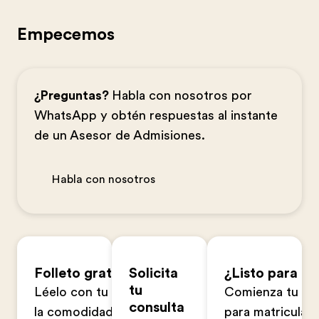
Empecemos
¿Preguntas?
Habla con nosotros por
WhatsApp y obtén respuestas al instante
de un Asesor de Admisiones.
Habla con nosotros
Folleto gratuito
Solicita
¿Listo para ap
tu
Léelo con tu familia en
Comienza tu sol
consulta
la comodidad de tu
para matriculart