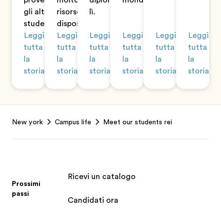
provengono
molto le
diplomato
mondo.
gli altri
risorse a sua
lì.
studenti.
disposizione.
Leggi
Leggi
Leggi
Leggi
Leggi
Leggi
tutta
tutta
tutta
tutta
tutta
tutta
la
la
la
la
la
la
storia
storia
storia
storia
storia
storia
Footer
New york
Campus life
Meet our students rei
Ricevi un catalogo
Prossimi
passi
Candidati ora