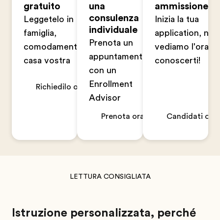
gratuito
una
ammissione
consulenza
Leggetelo in
Inizia la tua
individuale
famiglia,
application, non
Prenota un
comodamente a
vediamo l'ora di
appuntamento
casa vostra
conoscerti!
con un
Enrollment
Richiedilo ora
Advisor
Prenota ora
Candidati ora
LETTURA CONSIGLIATA
Istruzione personalizzata, perché