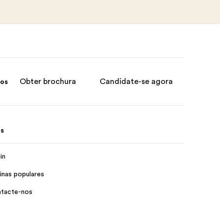
Obter brochura
Candidate-se agora
sos
s
in
inas populares
tacte-nos