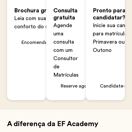
Brochura gratuita
Consulta
Pronto para s
gratuita
candidatar?
Leia com sua família no
Agende
Inicie sua candi
conforto do seu lar
uma
para matrícula n
consulta
Primavera ou n
Encomendar agora
com um
Outono
Consultor
de
Matrículas
Reserve agora
Candidate-se 
A diferença da EF Academy