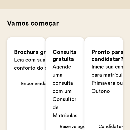
Vamos começar
Brochura gratuita
Consulta
Pronto para s
gratuita
candidatar?
Leia com sua família no
Agende
Inicie sua candi
conforto do seu lar
uma
para matrícula n
consulta
Primavera ou n
Encomendar agora
com um
Outono
Consultor
de
Matrículas
Reserve agora
Candidate-se 