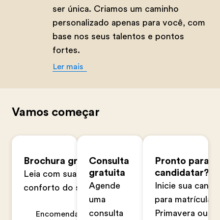
ser única. Criamos um caminho
personalizado apenas para você, com
base nos seus talentos e pontos
fortes.
Ler mais
Vamos começar
Brochura gratuita
Consulta
Pronto para s
gratuita
candidatar?
Leia com sua família no
Agende
Inicie sua candi
conforto do seu lar
uma
para matrícula n
consulta
Primavera ou n
Encomendar agora