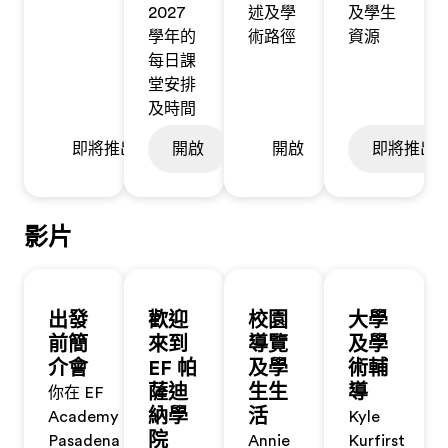
2027
述及學
及學生
學年的
術路徑
資源
每日課
堂安排
及時間
即將推出
開啟
開啟
即將推出
影片
出發
歡迎
校園
大學
前簡
來到
導覽
及學
介會
EF 帕
及學
術輔
薩迪
生生
導
你在 EF
納學
活
Academy
Kyle
院
Pasadena
Annie
Kurfirst