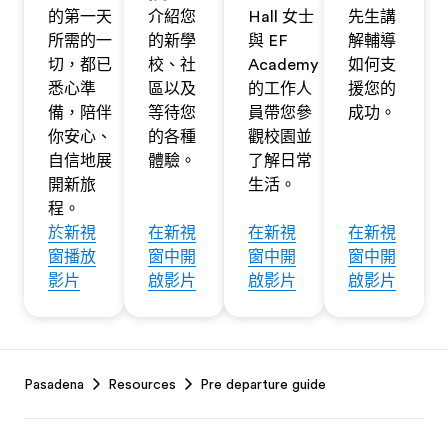
的第一天
介紹您
Hall 女士
先生講
所需的一
的新學
與 EF
解輔導
切，都已
校、社
Academy
如何支
悉心準
區以及
的工作人
援您的
備，陪伴
等待您
員帶您參
成功。
你安心、
的各種
觀校園並
自信地展
體驗。
了解日常
開新旅
生活。
程。
於新視
在新視
在新視
在新視
窗播放
窗中開
窗中開
窗中開
影片
啟影片
啟影片
啟影片
Footer
Pasadena
Resources
Pre departure guide