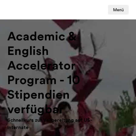
Menü
Academic &
English
Accelerator
Program - 10
Stipendien
verfügbar
Schnellkurs zur Vorbereitung auf US-
Internate