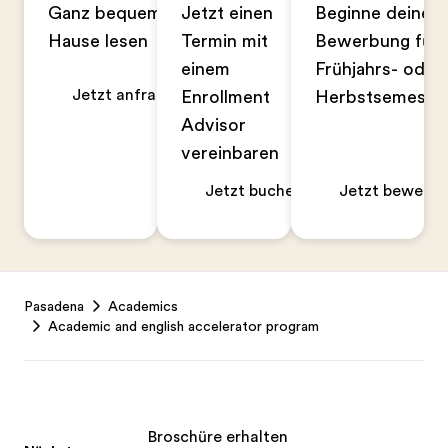
Ganz bequem zu
Jetzt einen
Beginne deine
Hause lesen
Termin mit
Bewerbung für 
einem
Frühjahrs- oder
Jetzt anfragen
Enrollment
Herbstsemeste
Advisor
vereinbaren
Jetzt buchen
Jetzt bewerbe
Footer
Pasadena
Academics
Academic and english accelerator program
Broschüre erhalten