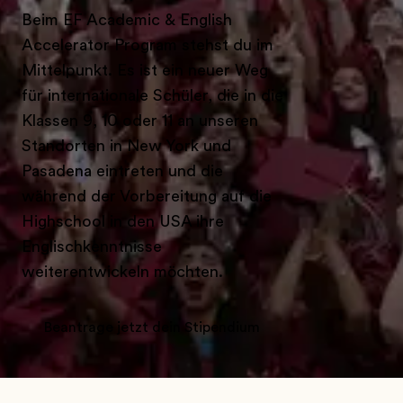
Beim EF Academic & English
Accelerator Program stehst du im
Mittelpunkt. Es ist ein neuer Weg
für internationale Schüler, die in die
Klassen 9, 10 oder 11 an unseren
Standorten in New York und
Pasadena eintreten und die
während der Vorbereitung auf die
Highschool in den USA ihre
Englischkenntnisse
weiterentwickeln möchten.
Beantrage jetzt dein Stipendium