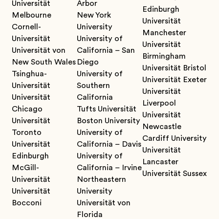
Universität
Arbor
Edinburgh
Melbourne
New York
Universität
Cornell-
University
Manchester
Universität
University of
Universität
Universität von
California – San
Birmingham
New South Wales
Diego
Universität Bristol
Tsinghua-
University of
Universität Exeter
Universität
Southern
Universität
Universität
California
Liverpool
Chicago
Tufts Universität
Universität
Universität
Boston University
Newcastle
Toronto
University of
Cardiff University
Universität
California – Davis
Universität
Edinburgh
University of
Lancaster
McGill-
California – Irvine
Universität Sussex
Universität
Northeastern
Universität
University
Bocconi
Universität von
Florida