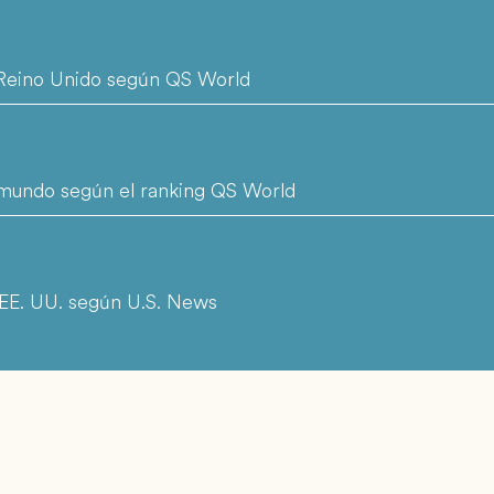
l Reino Unido según QS World
l mundo según el ranking QS World
 EE. UU. según U.S. News