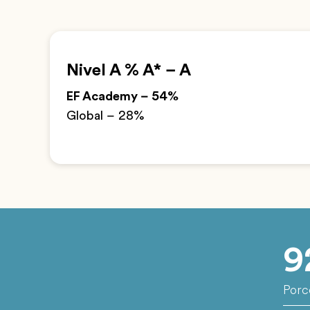
Nivel A % A* – A
EF Academy – 54%
Global – 28%
9
Porc