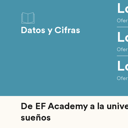
L
Ofer
Datos y Cifras
L
Ofer
L
Ofer
De EF Academy a la unive
sueños