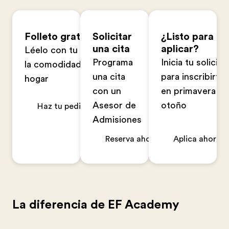
Folleto gratuito
Solicitar
¿Listo para
una cita
aplicar?
Léelo con tu familia en
Programa
Inicia tu solicitu
la comodidad de tu
una cita
para inscribirte
hogar
con un
en primavera u
Asesor de
otoño
Haz tu pedido ahora
Admisiones
Reserva ahora
Aplica ahora
La diferencia de EF Academy