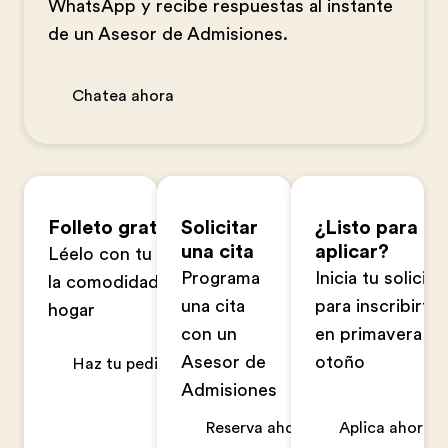
WhatsApp y recibe respuestas al instante
de un Asesor de Admisiones.
Chatea ahora
Folleto gratuito
Solicitar
¿Listo para
una cita
aplicar?
Léelo con tu familia en
Programa
Inicia tu solicitu
la comodidad de tu
una cita
para inscribirte
hogar
con un
en primavera u
Asesor de
otoño
Haz tu pedido ahora
Admisiones
Reserva ahora
Aplica ahora