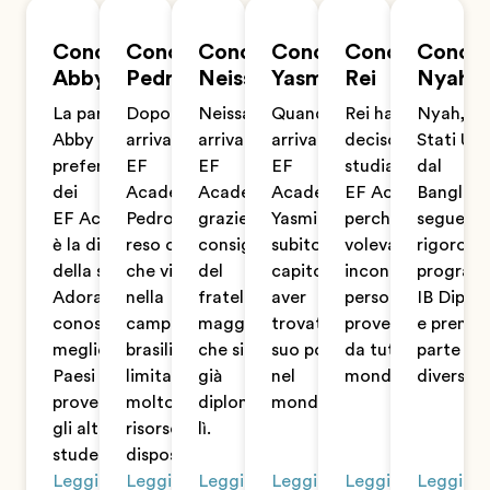
Conosci
Conosci
Conosci
Conosci
Conosci
Conosc
Abby
Pedro
Neissa
Yasmin
Rei
Nyah
La parte che
Dopo essere
Neissa è
Quando è
Rei ha
Nyah, da
Abby
arrivato a
arrivata a
arrivata a
deciso di
Stati Uni
preferisce
EF
EF
EF
studiare a
dal
dei
Academy,
Academy
Academy,
EF Academy
Banglade
EF Academy
Pedro si è
grazie al
Yasmin ha
perché
segue il
è la diversità
reso conto
consiglio
subito
voleva
rigoroso
della scuola.
che vivere
del
capito di
incontrare
progra
Adora
nella
fratello
aver
persone
IB Diplo
conoscere
campagna
maggiore
trovato il
provenienti
e prende
meglio i
brasiliana ha
che si era
suo posto
da tutto il
parte a
Paesi da cui
limitato
già
nel
mondo.
diversi c
provengono
molto le
diplomato
mondo.
gli altri
risorse a sua
lì.
studenti.
disposizione.
Leggi
Leggi
Leggi
Leggi
Leggi
Leggi