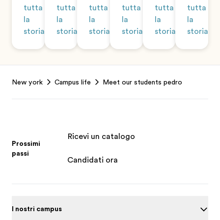
tutta
tutta
tutta
tutta
tutta
tutta
la
la
la
la
la
la
storia
storia
storia
storia
storia
storia
Footer
New york
Campus life
Meet our students pedro
Ricevi un catalogo
Prossimi
passi
Candidati ora
I nostri campus