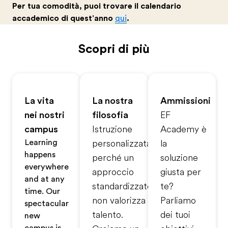
Per tua comodità, puoi trovare il calendario
accademico di quest'anno
qui
.
Scopri di più
La vita
La nostra
Ammissioni
nei nostri
filosofia
EF
campus
Istruzione
Academy è
Learning
personalizzata,
la
happens
perché un
soluzione
everywhere
approccio
giusta per
and at any
standardizzato
te?
time. Our
non valorizza il
Parliamo
spectacular
talento.
dei tuoi
new