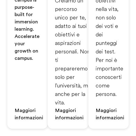
campus is
Creiamo un
obiettivi
purpose-
percorso
nella vita,
built for
unico per te,
non solo
immersion
adatto ai tuoi
dei voti e
learning.
obiettivi e
dei
Accelerate
aspirazioni
punteggi
your
growth on
personali. Non
dei test.
campus.
ti
Per noi è
prepareremo
importante
solo per
conoscerti
l'università, ma
come
anche per la
persona.
vita.
Maggiori
Maggiori
Maggiori
informazioni
informazioni
informazioni