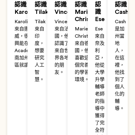
認識
認識
認識
認識
認
認識
Karoline
Tilak
Vincent
Marie-
識
Cash
Christin
Ese
Karoline
Tilak
Vincent
Cash
來自挪
來自
來自法
Marie-
Ese
是加
威，很高
印
國，他
Christin
來自
州當
興能在EF
度，
認識了
來自德
奈及
地
Academy
想要
來自世
國，他
利
人，
南加州校
研究
界各地
喜歡這
亞，
在這
區就讀。
人工
的朋
個完善
他從
裡，
智
友。
的學習
大學
他找
慧。
環境。
升學
到了
輔導
個人
老師
化的
的指
輔
導中
導。
獲得
了完
全符