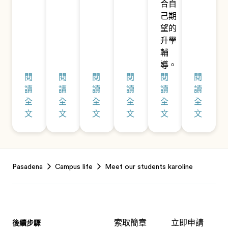
合自
己期
望的
升學
輔
導。
閱
閱
閱
閱
閱
閱
讀
讀
讀
讀
讀
讀
全
全
全
全
全
全
文
文
文
文
文
文
Footer
Pasadena
Campus life
Meet our students karoline
索取簡章
立即申請
後續步驟